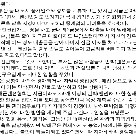
나왔다.
, 부산 등 대도시 중개업소와 정보를 교류하고는 있지만 지금은 
다"면서 "펜션업계도 업계지만 국내 경기침체가 장기화되면서 
 문을 닫을 지경이다"며 오히려 중계업의 어려움을 호소했다.
한 펜션업자는 "땅을 사고 군내 제2금융에서 대출을 내어 남해에서
 손님들은 줄어 지금은 대출이자도 부담스럽다"면서 자신의 경우
시작해 어느 정도 대출금을 갚아 나머지 잔금 이자를 차고 나가고
 낸 신규 펜션들의 경우 손님도 줄어들어 고금리를 버티기가 힘
 뛰고 있다"고 말했다.
년 전만해도 그것이 귀향이든 투자든 많은 사람들이 민박(펜션)사업
 정착했다. 그로 인해 지역 금융업과 건설업뿐 아니라 남해시장 
 인구유입에도 지대한 영향을 주었다.
은 상황이 바뀌어 경매되거나, 자발적 영업정지, 페업 등으로 점
되어 가는 민박(펜션) 건물도 발생하고 있는 상황이다.
남해군펜션협희는 지금이라도 850개 이상의 민박(펜션)에 대한 실
한 현질을 진단, 이를 토대로 농어촌민박 육성 계획을 수립해 줄 
분 등 관리업무보다 타 지자체와의 경쟁에서 남해민박업을 어떻
것인가에 대한 방안을 제시해 주길 바란다고 입장을 표명했다.
펜션협회 유국군 회장은 "그동안 민박(펜션)업은 관광과 지역경제,
 축을 담당해왔지만 남해군은 현재까지도 농업기술센터를 통해 
해왔다는 불만이 되풀이되고 있다" 면서 "타 지자체와의 경쟁에