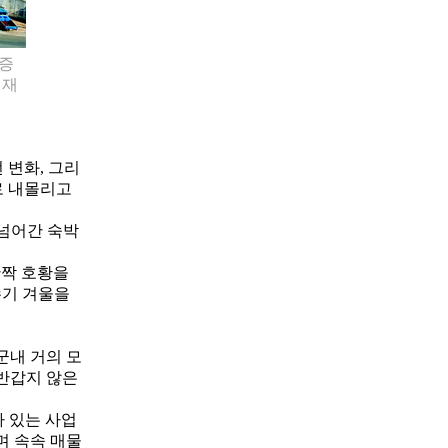
구증
현재
 변화, 그리
로 내몰리고
 넘어간 숙박
반짝 호황을
수기 겨울을
군내 거의 모
 반갑지 않은
가 있는 사업
며 속속 매물