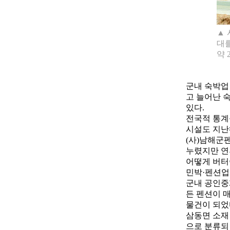
▲ 
대를
약 
군내 숙박업 
고 늘어난 
있다.
전국적 통계
시설도 지난해
(사)남해군
누렸지만 연
어떻게 버터
민박·펜션업
군내 공인중
든 펜션이 
물건이 되었
삼동면 소재
으로 분류되