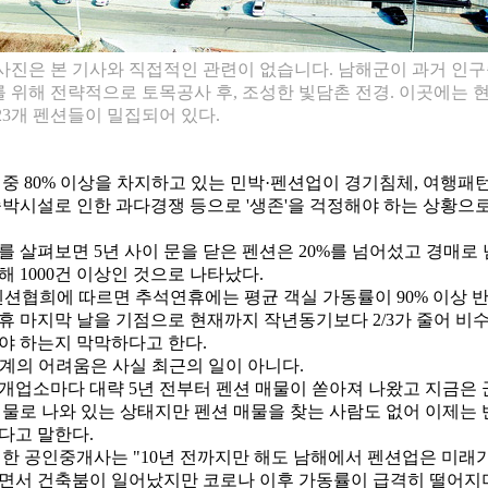
사진은 본 기사와 직접적인 관련이 없습니다. 남해군이 과거 인
 위해 전략적으로 토목공사 후, 조성한 빛담촌 전경. 이곳에는 
23개 펜션들이 밀집되어 있다.
중 80% 이상을 차지하고 있는 민박·펜션업이 경기침체, 여행패턴
숙박시설로 인한 과다경쟁 등으로 '생존'을 걱정해야 하는 상황으
를 살펴보면 5년 사이 문을 닫은 펜션은 20%를 넘어섰고 경매로
 1000건 이상인 것으로 나타났다.
펜션협희에 따르면 추석연휴에는 평균 객실 가동률이 90% 이상 
휴 마지막 날을 기점으로 현재까지 작년동기보다 2/3가 줄어 비
야 하는지 막막하다고 한다.
계의 어려움은 사실 최근의 일이 아니다.
개업소마다 대략 5년 전부터 펜션 매물이 쏟아져 나왔고 지금은 
매물로 나와 있는 상태지만 펜션 매물을 찾는 사람도 없어 이제는
다고 말한다.
 한 공인중개사는 "10년 전까지만 해도 남해에서 펜션업은 미래
면서 건축붐이 일어났지만 코로나 이후 가동률이 급격히 떨어지