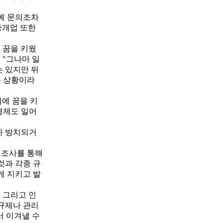
아예 문의조차
중개업 또한
 꿈을 키웠
 "그나마 일
는 있지만 뒤
든 상황이라
에 꿈을 키
경제도 일어
차 방치되거
태조사를 통해
것과 각종 규
게 지키고 발
 그리고 인
규제나 관리
서 이겨낼 수