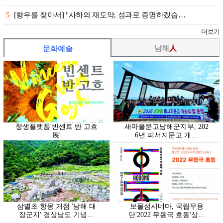
5
[향우를 찾아서] "사하의 재도약, 성과로 증명하겠습…
더보기
남해
人
문화예술
창생플랫폼'빈센트 반 고흐
새마을문고남해군지부, 202
展'
6년 피서지문고 개…
삼별초 항몽 거점 '남해 대
보물섬시네마, 국립무용
장군지' 경상남도 기념…
단'2022 무용극 호동'상…