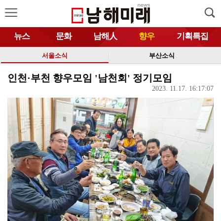
뉴스
문화
남해人
향우
기획특집
서울소식
부산소식
인천·부천 향우모임 '남천회' 정기모임
2023. 11.17. 16:17:07