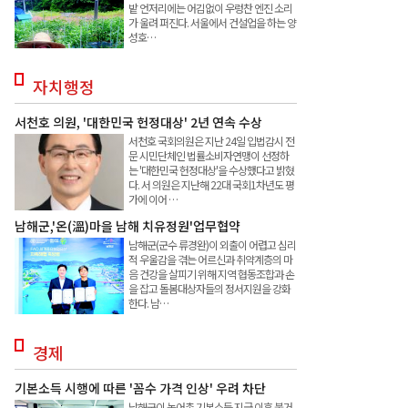
밭 언저리에는 어김없이 우렁찬 엔진 소리
가 울려 퍼진다. 서울에서 건설업을 하는 양
성호…
자치행정
서천호 의원, '대한민국 헌정대상' 2년 연속 수상
서천호 국회의원은 지난 24일 입법감시 전
문 시민단체인 법률소비자연맹이 선정하
는 '대한민국 헌정대상'을 수상했다고 밝혔
다. 서 의원은 지난해 22대 국회1차년도 평
가에 이어 …
남해군,'온(溫)마을 남해 치유정원'업무협약
남해군(군수 류경완)이 외출이 어렵고 심리
적 우울감을 겪는 어르신과 취약계층의 마
음 건강을 살피기 위해 지역 협동조합과 손
을 잡고 돌봄대상자들의 정서지원을 강화
한다. 남…
경제
기본소득 시행에 따른 '꼼수 가격 인상' 우려 차단
남해군이 농어촌 기본소득 지급 이후 불거