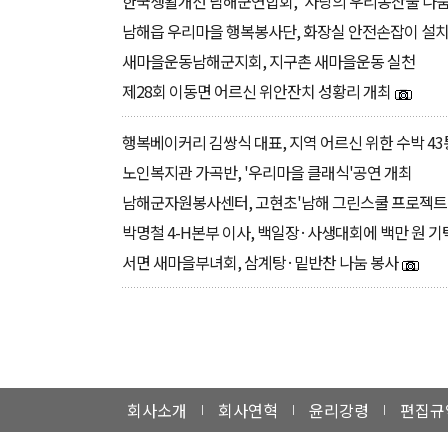
한국생활개선 남해군연합회, '사랑의 우리농산물 나눔
남해읍 우리마을 행복봉사단, 화장실 안전손잡이 설치로
새마을운동남해군지회, 지구촌 새마을운동 실천
제28회 이동면 어르신 위안잔치 성황리 개최
행복베이커리 김쌍식 대표, 지역 어르신 위한 수박 43
노인복지관 가곡반, '우리마을 클래식'공연 개최
남해군자원봉사센터, 고현초'남해 그린스쿨 프로젝트
박명철 4-H본부 이사, 백일장·사생대회에 백만 원 기
서면 새마을부녀회, 삼계탕·밑반찬 나눔 봉사
회사소개
회사연혁
윤리강령
편집규