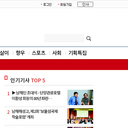
살이
향우
스포츠
사회
기획특집
인기기사
TOP 5
1
▶ 남해인 초대석 - 단양관광호텔
이환성 회장의 80년 파란…
2
남해해성고, 제2회 '보물섬국제
학술포럼' 개최