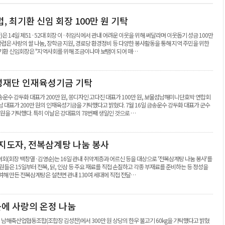
 최기환 신임 회장 100만 원 기탁
 14일 제51·52대 회장 이·취임식에서 관내 어려운 이웃을 위해 써달라며 이웃돕기 성금 100만
은 사랑의 쌀 나눔, 장학금 지원, 경로당 환경정비 등 다양한 봉사활동을 통해 지역 주민을 위한
최기환 신임회장은 "지역사회를 위해 조금이나마 보탬이 되어 매…
성재단 인재육성기금 기탁
수 강두화 대표가 200만 원, 쏭디자인 고다진 대표가 100만 원, 보물섬남해미니단호박 연합회
일남 대표가 200만 원의 인재육성기금을 기탁했다고 밝혔다. 7월 16일 금송운수 강두화 대표가 군수
원을 기탁했다. 특히 이날은 강대표의 78번째 생일인 것으로 …
지도자, 전복삼계탕 나눔 봉사
(회장 백창열·김영순)는 16일 관내 취약계층과 어르신 등을 대상으로 '전복삼계탕 나눔 봉사'를
원들은 15일부터 전복, 닭, 인삼 등 주요 재료를 직접 손질하고 각종 부재료를 준비하는 등 정성을
여해 만든 전복삼계탕은 설천면 관내 130여 세대에 직접 전달…
곳에 사랑의 온정 나눔
일 남해축산업협동조합(조합장 김성찬)에서 300만 원 상당의 한우 불고기 60kg을 기탁했다고 밝혔