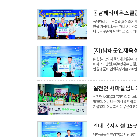
동남해라이온스클럽,
동남해라이온스클럽(회장 최기환)은
원을 기탁했다. 동남해라이온스클럽
나눔을 꾸준히 실천하고 있다. 
(재)남해군인재육
(재)남해군인재육성재단은 ㈜금송운
에서 200만 원, ㈜보광운수 김
실을 방문해 인재육성기금 200만
설천면 새마을남녀
설천면 새마을지도자협의회·부녀회
펼쳤다. 이번 나눔 행사를 위해 회
기울였다. 이날 회원 대부분이 참
관내 복지시설 15
남해군(군수 류경완)은 지난 20