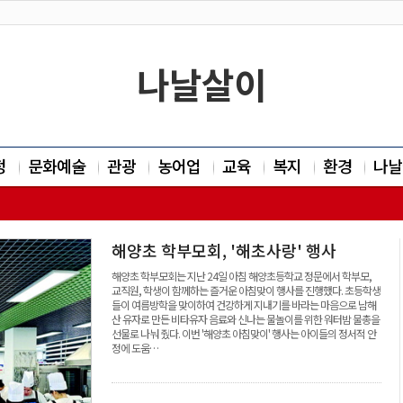
나날살이
정
문화예술
관광
농어업
교육
복지
환경
나날
해양초 학부모회, '해초사랑' 행사
해양초 학부모회는 지난 24일 아침 해양초등학교 정문에서 학부모,
교직원, 학생이 함께하는 즐거운 아침맞이 행사를 진행했다. 초등학생
들이 여름방학을 맞이하여 건강하게 지내기를 바라는 마음으로 남해
산 유자로 만든 비타유자 음료와 신나는 물놀이를 위한 워터밤 물총을
선물로 나눠 줬다. 이번 '해양초 아침맞이' 행사는 아이들의 정서적 안
정에 도움…