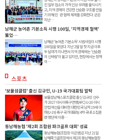
진 일부 업소의 가격 인상 우려를 불식시키
고, 지역 경제의 건강한 선순환 구조를 만들
기 위해 민·관 협력 체계를 강화한다. 군은
지난…
남해군 농어촌 기본소득 시행 100일, '지역경제 혈맥'
뚫었…
남해군 '농어촌 기본소득' 시범사업이 시행
100일을 맞았다. 지난 2월 말 첫 지급 이후
두 달여가 지나면서 지역 경제에는 '선순환
의 신바람'이 불고 있지만, 현장에서는 정책
의 …
스포츠
'보물섬클럽' 출신 김규민, U-19 국가대표팀 발탁
보물섬남해스포츠클럽 출신 김규민 선수
가 2027 아시아축구연맹(AFC) U-20 아시
안컵 예선을 대비한 대한민국 남자 19세 이
하(U-19) 축구 국가대표팀 4차 국내 소집훈
련 명단에 이름…
동남해농협 '제2회 조합원 파크골프 대회' 성료
동남해농협(조합장 이은영)은 지난 21일
남해파크골프장에서 제2회 동남해농협장