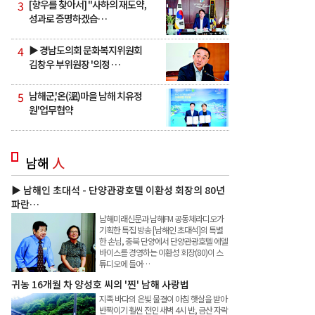
3
[향우를 찾아서] "사하의 재도약,
성과로 증명하겠습…
4
▶ 경남도의회 문화복지위원회
김창우 부위원장 '의정 …
5
남해군,'온(溫)마을 남해 치유정
원'업무협약
남해
人
▶ 남해인 초대석 - 단양관광호텔 이환성 회장의 80년
파란…
남해미래신문과 남해FM 공동체라디오가
기획한 특집 방송 [남해인 초대석]의 특별
한 손님, 충북 단양에서 단양관광호텔 에델
바이스를 경영하는 이환성 회장(80)이 스
튜디오에 들어…
귀농 16개월 차 양성호 씨의 '찐' 남해 사랑법
지족 바다의 은빛 물결이 아침 햇살을 받아
반짝이기 훨씬 전인 새벽 4시 반, 금산 자락