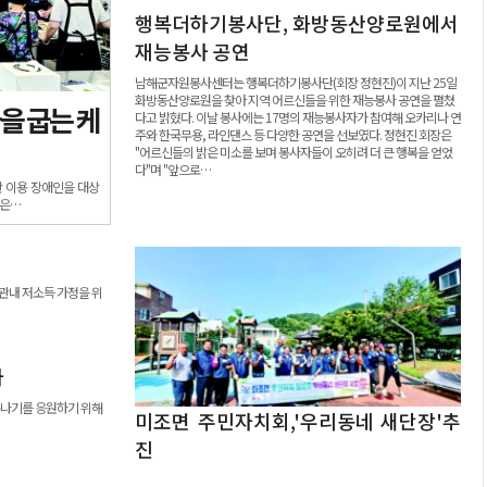
행복더하기봉사단, 화방동산양로원에서
재능봉사 공연
남해군자원봉사센터는 행복더하기봉사단(회장 정현진)이 지난 25일
화방동산양로원을 찾아 지역 어르신들을 위한 재능봉사 공연을 펼쳤
을 굽는 케
다고 밝혔다. 이날 봉사에는 17명의 재능봉사자가 참여해 오카리나 연
주와 한국무용, 라인댄스 등 다양한 공연을 선보였다. 정현진 회장은
"어르신들의 밝은 미소를 보며 봉사자들이 오히려 더 큰 행복을 얻었
다"며 "앞으로…
 이용 장애인을 대상
동은…
관내 저소득 가정을 위
사
름나기를 응원하기 위해
미조면 주민자치회,'우리동네 새단장'추
진