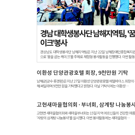
경남 대학생봉사단 남해지역팀, '꿈
이크'봉사
경상남도 대학생봉사단 남해지역팀은 지난 22일 남해장애인종합복지관
으로 '꿈을 굽는 케이크'를 주제로 체험형 봉사활동을 진행했다. 이번 활
이환성 단양관광호텔 회장, 9천만원 기탁
남해군(군수 류경완)은 지난 27일 이환성 단양관광호텔 에델바이스 회장이 
해 써달라며 9천만 원을 기탁했다고 밝혔다. 이날 기탁식에는 이환성…
고현새마을협의회·부녀회, 삼계탕 나눔봉
고현면 새마을협의회와 새마을부녀회는 15일 지역 어르신들의 건강한 여
'사랑의 삼계탕 나눔봉사'를 실시했다. 이번 봉사활동에는 새마을협의…