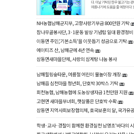
다. 이날 기탁된 한우 불고기는 
여름나기에 도움을 줄 예정이다.
NH농협남해군지부, 고향사랑기부금 800만원 기탁
참나무골봉사단, 3·1운동 발상 기념탑 일대 환경정비
이동면 주민,'기본소득'을 이웃돕기 성금으로 기탁
에이티즈 산, 남해군에 4년 연속
삼동면새마을단체, 사랑의 삼계탕 나눔 봉사
남해힐링숲타운, 여름철 어린이 물놀이장 개장
남해읍 심천마을 청년회, 단호박 30박스 기탁
회천농협, 남해농협에 도농상생자금 1천만원 지원
고현면 새마을부녀회, 햇살품은 단호박 수확
삼동면 지역사회보장협의체, 호국보훈의 달, 국가유공
학생·교사·경찰이 함께한 환경실천 남명초'바다의 