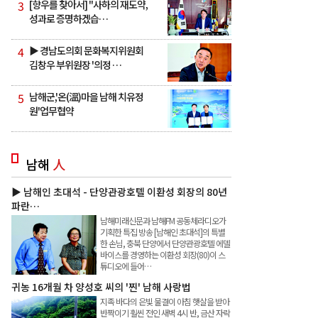
3
[향우를 찾아서] "사하의 재도약,
성과로 증명하겠습…
4
▶ 경남도의회 문화복지위원회
김창우 부위원장 '의정 …
5
남해군,'온(溫)마을 남해 치유정
원'업무협약
남해
人
▶ 남해인 초대석 - 단양관광호텔 이환성 회장의 80년
파란…
남해미래신문과 남해FM 공동체라디오가
기획한 특집 방송 [남해인 초대석]의 특별
한 손님, 충북 단양에서 단양관광호텔 에델
바이스를 경영하는 이환성 회장(80)이 스
튜디오에 들어…
귀농 16개월 차 양성호 씨의 '찐' 남해 사랑법
지족 바다의 은빛 물결이 아침 햇살을 받아
반짝이기 훨씬 전인 새벽 4시 반, 금산 자락