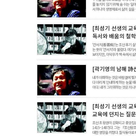
줄 놓치지 않기 위해 숨 쉬는 일
서 하나의 생명체로서 삶의 길을 
[최성기 선생의 교
독서와 배움의 철학
'간서치(看書痴)'는 조선 후기 실
는 뜻의 '간서치'라 불렀다. 여기
보이지만, 이덕무가 책 속에서 삶
[곽기영의 남해 詩
내가 아파하는 것은 바람결에 찢겨
다 아리게 인내하게 하는 눈물 때
이다. 내가 그리워하는 것은 지나
[최성기 선생의 교
교육에 던지는 질문
조선 초 왕권이 강화되고 중앙집권
1415~1487)다. 그는 『조선
대한 영향을 끼쳤다. 칠삭둥이로 