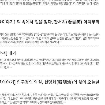
이거나 아니면 타인에게 편안함을 표현하기 위한 나의 행동 요령일 뿐이더라. 어쩌면 나는 이 세상에
…
육이야기] 책 속에서 길을 찾다, 간서치(看書痴) 이덕무의
학자 형암(炯庵) 이덕무(李德懋, 1741~1793)를 일컫는 별칭이다. 그는 자신을 '책만 읽는 바보'라
서 '치(痴)'는 단순한 어리석음이 아니라, 한 가지에 몰두하는 깊은 열정을 의미한다. 얼핏 자조적으로
의 길을 찾고 타인에게서 배움의 본질을 깨우치며 끊임없이 …
산책] 내가
진 내 상처보다 상처를 내려다보는 시선 때문이다. 내가 슬퍼하는 것은 세월 따라 변하는 내 모습보
문이다. 내가 고독해 하는 것은 나이 들어 마음속 외로움보다 가슴속 깊은 곳에 그리움과 살기 때문
쳐 버린 허…
육이야기] 압구정의 역설, 한명회(韓明澮)의 삶이 오늘날
 체제가 정비되던 격동의 시기, 유독 눈에 띄는 인물이 있다. 바로 압구정(狎鷗亭) 한명회(韓明澮,
왕조실록』에 2,300여 회나 등장할 만큼 오랜 세월 당대 정치의 중심에서 활약하며, 왕조의 흥망에 지
태어난, 그는 운명처럼 역사의 무대에 등장하여 조선사(朝鮮史)…