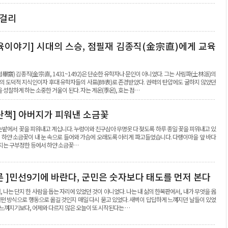
막걸리
육이야기] 시대의 스승, 점필재 김종직(金宗直)에게 교육
畢齋) 김종직(金宗直, 1431~1492)은 단순한 유학자나 문인이 아니었다. 그는 사림파(士林派)의
대의 도덕적 지식인이자 후대 유학자들의 사표(師表)로 존경받았다. 권력의 탄압에도 굴하지 않았던
 성찰하게 하는 소중한 거울이 된다. 자는 계온(季온), 호는 점…
산책] 아버지가 피워낸 소금꽃
밭에서 꽃을 피워내고 계십니다. 누렁이와 친구삼아 무명옷 다 젖도록 하루 종일 꽃을 피워내고 있
핀 하얀 소금꽃이 내 눈 속으로 들어와 가슴에 오래도록 아리게 파고들었습니다. 다랭이마을 앞 바다
버지는 구부정한 등에서 하얀 소금꽃…
론 ]민선9기에 바란다, 군민은 숫자보다 태도를 먼저 본다
 나는 단지 한 사람을 돕는 자리에 있었던 것이 아니었다. 나는 내 삶의 한복판에서, 내가 무엇을 옳
어떤 방식으로 행동으로 옮길 것인지 매일 다시 묻고 있었다. 새벽이 답답하게 느껴지던 날들이 있었
 느껴지기보다, 어제와 다르지 않은 오늘이 또 시작된다는 …