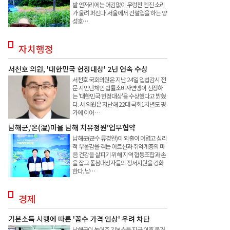
밭 언저리에는 어김없이 우렁찬 엔진 소리
가 울려 퍼진다. 서울에서 건설업을 하는 양
성호…
자치행정
서천호 의원, '대한민국 헌정대상' 2년 연속 수상
서천호 국회의원은 지난 24일 입법감시 전
문 시민단체인 법률소비자연맹이 선정하
는 '대한민국 헌정대상'을 수상했다고 밝혔
다. 서 의원은 지난해 22대 국회1차년도 평
가에 이어 …
남해군,'온(溫)마을 남해 치유정원'업무협약
남해군(군수 류경완)이 외출이 어렵고 심리
적 우울감을 겪는 어르신과 취약계층의 마
음 건강을 살피기 위해 지역 협동조합과 손
을 잡고 돌봄대상자들의 정서지원을 강화
한다. 남…
경제
기본소득 시행에 따른 '꼼수 가격 인상' 우려 차단
남해군이 농어촌 기본소득 지급 이후 불거