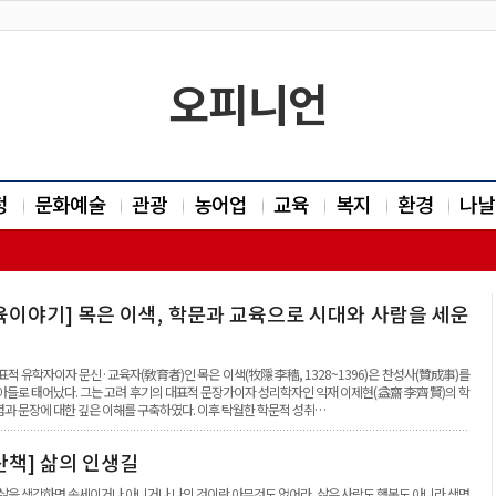
오피니언
정
문화예술
관광
농어업
교육
복지
환경
나날
육이야기] 목은 이색, 학문과 교육으로 시대와 사람을 세운
표적 유학자이자 문신·교육자(敎育者)인 목은 이색(牧隱 李穡, 1328~1396)은 찬성사(贊成事)를
아들로 태어났다. 그는 고려 후기의 대표적 문장가이자 성리학자인 익재 이제현(益齋 李齊賢)의 학
과 문장에 대한 깊은 이해를 구축하였다. 이후 탁월한 학문적 성취…
산책] 삶의 인생길
삶을 생각하면 속세이거나 아니거나 나의 것이란 아무것도 없어라. 삶은 사랑도 행복도 아니라 생명