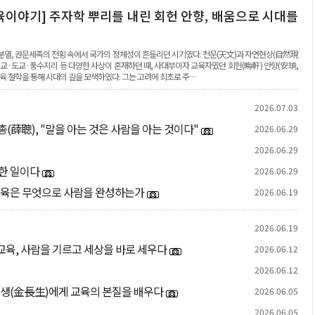
육이야기] 주자학 뿌리를 내린 회헌 안향, 배움으로 시대를
분열, 권문세족의 전횡 속에서 국가의 정체성이 흔들리던 시기였다. 천문(天文)과 자연현상(自然現
·불교·도교·풍수지리 등 다양한 사상이 혼재하던 때, 사대부이자 교육자였던 회헌(晦軒) 안향(安珦,
 교육 철학을 통해 시대의 길을 모색하였다. 그는 고려에 최초로 주…
2026.07.03
(薛聰), "말을 아는 것은 사람을 아는 것이다"
2026.06.29
2026.06.29
한 일이다
2026.06.29
 교육은 무엇으로 사람을 완성하는가
2026.06.19
2026.06.19
교육, 사람을 기르고 세상을 바로 세우다
2026.06.12
2026.06.12
장생(金長生)에게 교육의 본질을 배우다
2026.06.05
2026.06.05