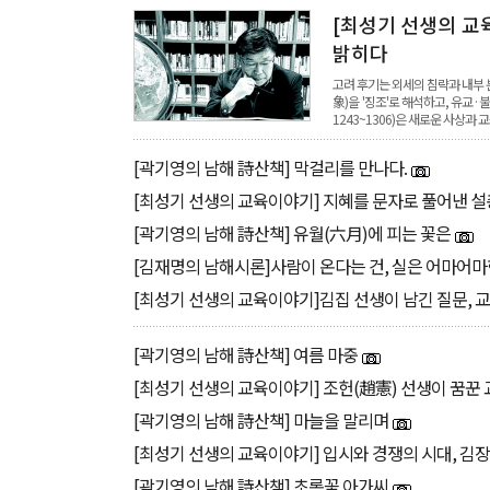
[최성기 선생의 교
밝히다
고려 후기는 외세의 침략과 내부 
象)을 '징조'로 해석하고, 유교
1243~1306)은 새로운 사상과
[곽기영의 남해 詩산책] 막걸리를 만나다.
[최성기 선생의 교육이야기] 지혜를 문자로 풀어낸 설총
[곽기영의 남해 詩산책] 유월(六月)에 피는 꽃은
[김재명의 남해시론]사람이 온다는 건, 실은 어마어마
[최성기 선생의 교육이야기]김집 선생이 남긴 질문,
[곽기영의 남해 詩산책] 여름 마중
[최성기 선생의 교육이야기] 조헌(趙憲) 선생이 꿈꾼 
[곽기영의 남해 詩산책] 마늘을 말리며
[최성기 선생의 교육이야기] 입시와 경쟁의 시대, 김
[곽기영의 남해 詩산책] 초롱꽃 아가씨