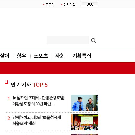
살이
향우
스포츠
사회
기획특집
인기기사
TOP 5
1
▶ 남해인 초대석 - 단양관광호텔
이환성 회장의 80년 파란…
2
남해해성고, 제2회 '보물섬국제
학술포럼' 개최