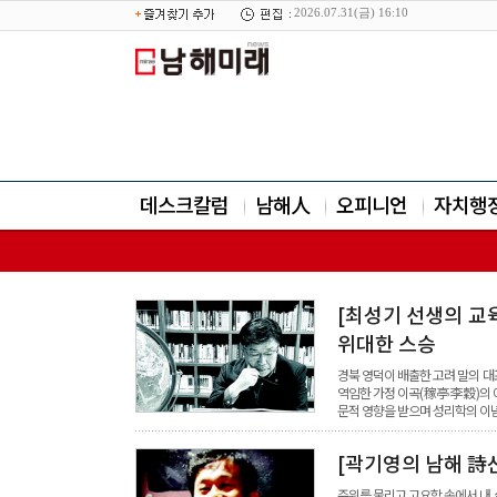
2026.07.31(금) 16:10
데스크칼럼
남해人
오피니언
자치행
[최성기 선생의 교
위대한 스승
경북 영덕이 배출한 고려 말의 대
역임한 가정 이곡(稼亭 李穀)의 
문적 영향을 받으며 성리학의 이념
[곽기영의 남해 詩
주위를 물리고 고요함 속에서 내 