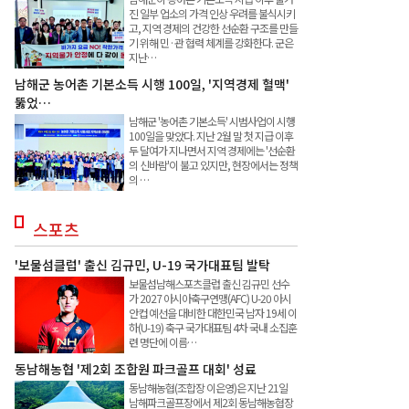
진 일부 업소의 가격 인상 우려를 불식시키
고, 지역 경제의 건강한 선순환 구조를 만들
기 위해 민·관 협력 체계를 강화한다. 군은
지난…
남해군 농어촌 기본소득 시행 100일, '지역경제 혈맥'
뚫었…
남해군 '농어촌 기본소득' 시범사업이 시행
100일을 맞았다. 지난 2월 말 첫 지급 이후
두 달여가 지나면서 지역 경제에는 '선순환
의 신바람'이 불고 있지만, 현장에서는 정책
의 …
스포츠
'보물섬클럽' 출신 김규민, U-19 국가대표팀 발탁
보물섬남해스포츠클럽 출신 김규민 선수
가 2027 아시아축구연맹(AFC) U-20 아시
안컵 예선을 대비한 대한민국 남자 19세 이
하(U-19) 축구 국가대표팀 4차 국내 소집훈
련 명단에 이름…
동남해농협 '제2회 조합원 파크골프 대회' 성료
동남해농협(조합장 이은영)은 지난 21일
남해파크골프장에서 제2회 동남해농협장