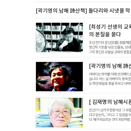
[곽기영의 남해 詩산책] 돌다리와 시냇물 
[최성기 선생의 교
의 본질을 묻다
조선 전기의 문신(文臣) 점필재(점
정신적 기초를 닦은 인물로, 당
그의 정신은 오늘날 교육의 본질을
[곽기영의 남해 詩
아버지는 뙤약볕 아래 삿갓배미 논
습니다. 어느 날 아버지의 등에 
는 하얀 포말로 꽃을 피우고 아
[ 김재명의 남해시
민선7기 선거가 한창이던 그 무렵,
다고 믿는지, 그리고 그 믿음을 
다. 해가 떠오르는 것이 희망처럼