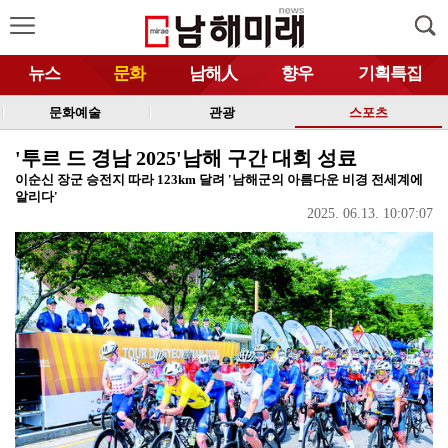
뉴스
문화
남해人
향우
기획특집
문화예술
관광
스포츠
'투르 드 경남 2025'남해 구간 대회 성료
이순신 장군 승전지 따라 123km 달려 '남해군의 아름다운 비경 전세계에
알리다'
2025. 06.13. 10:07:07