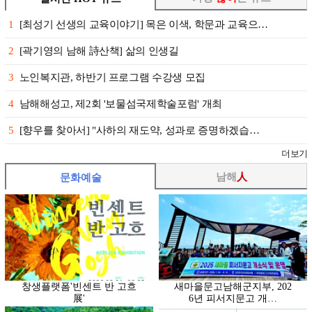
1
[최성기 선생의 교육이야기] 목은 이색, 학문과 교육으…
2
[곽기영의 남해 詩산책] 삶의 인생길
3
노인복지관, 하반기 프로그램 수강생 모집
4
남해해성고, 제2회 '보물섬국제학술포럼' 개최
5
[향우를 찾아서] "사하의 재도약, 성과로 증명하겠습…
더보기
남해
人
문화예술
창생플랫폼'빈센트 반 고흐
새마을문고남해군지부, 202
展'
6년 피서지문고 개…