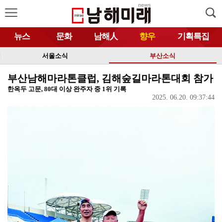
뉴스
문화
남해人
향우
기획특집
서울소식
부산소식
부산남해마라톤클럽, 김해숲길마라톤대회 참가
한옥두 고문, 80대 이상 완주자 중 1위 기록
2025. 06.20. 09:37:44