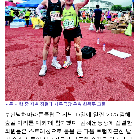
▲두 사람 중 좌측 정현태 사무국장 우측 한옥두 고문
부산남해마라톤클럽은 지난 15일에 열린 '2025 김해
숲길 마라톤 대회'에 참가했다. 김해운동장에 집결한
회원들은 스트레칭으로 몸을 푼 다음 후텁지근한 날