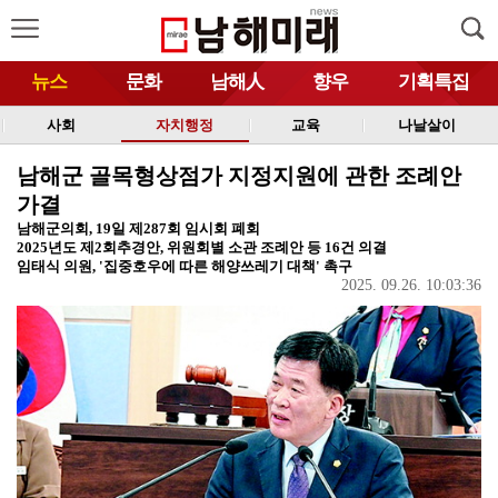
뉴스
문화
남해人
향우
기획특집
사회
자치행정
교육
나날살이
남해군 골목형상점가 지정지원에 관한 조례안
가결
남해군의회, 19일 제287회 임시회 폐회
2025년도 제2회추경안, 위원회별 소관 조례안 등 16건 의결
임태식 의원, '집중호우에 따른 해양쓰레기 대책' 촉구
2025. 09.26. 10:03:36