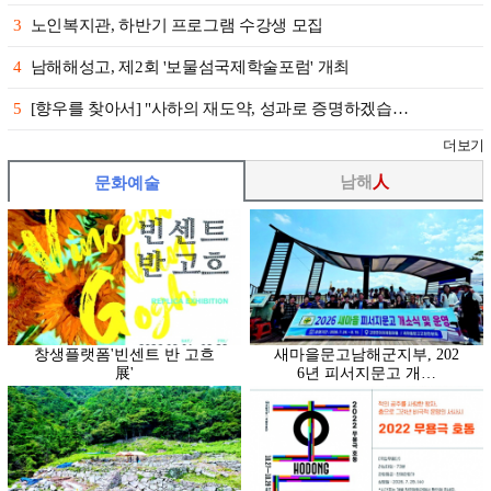
3
노인복지관, 하반기 프로그램 수강생 모집
4
남해해성고, 제2회 '보물섬국제학술포럼' 개최
5
[향우를 찾아서] "사하의 재도약, 성과로 증명하겠습…
더보기
남해
人
문화예술
창생플랫폼'빈센트 반 고흐
새마을문고남해군지부, 202
展'
6년 피서지문고 개…