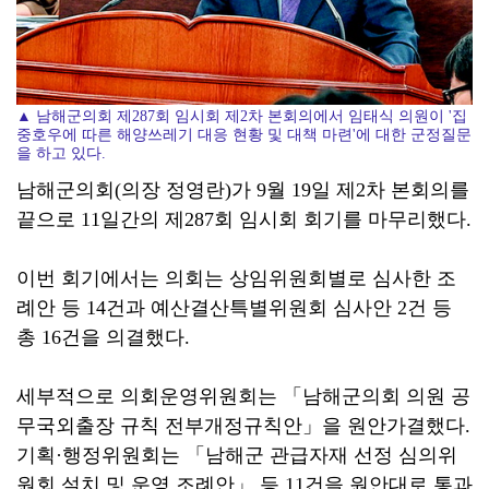
▲ 남해군의회 제287회 임시회 제2차 본회의에서 임태식 의원이 '집
중호우에 따른 해양쓰레기 대응 현황 및 대책 마련'에 대한 군정질문
을 하고 있다.
남해군의회(의장 정영란)가 9월 19일 제2차 본회의를
끝으로 11일간의 제287회 임시회 회기를 마무리했다.
이번 회기에서는 의회는 상임위원회별로 심사한 조
례안 등 14건과 예산결산특별위원회 심사안 2건 등
총 16건을 의결했다.
세부적으로 의회운영위원회는 「남해군의회 의원 공
무국외출장 규칙 전부개정규칙안」을 원안가결했다.
기획·행정위원회는 「남해군 관급자재 선정 심의위
원회 설치 및 운영 조례안」 등 11건을 원안대로 통과