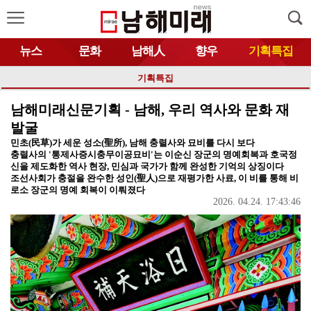
뉴스
문화
남해人
향우
기획특집
기획특집
남해미래신문기획 - 남해, 우리 역사와 문화 재
발굴
민초(民草)가 세운 성소(聖所), 남해 충렬사와 묘비를 다시 보다
충렬사의 '통제사증시충무이공묘비'는 이순신 장군의 명예회복과 호국정
신을 제도화한 역사 현장, 민심과 국가가 함께 완성한 기억의 상징이다
조선사회가 충절을 완수한 성인(聖人)으로 재평가한 사료, 이 비를 통해 비
로소 장군의 명예 회복이 이뤄졌다
2026. 04.24. 17:43:46