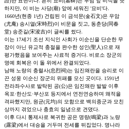
證)한 표현이다. 흔히 묘비(墓碑)는 무덤 앞 비석을 뜻
하지만, 이 비는 사당(廟) 앞에 세워진 '묘비'다.
1660년(현종 1년) 건립된 이 금석문(金石文)은 우암
(尤庵) 송시열(宋時烈)이 비문을 짓고, 동춘당(同春
堂) 송준길(宋浚吉)이 글씨를 썼다.
이는 17세기 조선 지식인 사회가 이순신을 단순한 무
장이 아닌 유교적 충절을 완수한 성인(聖人)으로 재
평가했음을 보여주는 사료적 증거다. 비로소 장군의
명예 회복은 이 돌 위에서 완결되었다.
남해 노량의 충렬사(忠烈祠)는 임진왜란을 승리로 이
끈 성웅 이순신 장군의 위패를 모신 곳이다. 1591년
전라좌수사로 발탁된 공(公)은 임진왜란 발발 이후
옥포·한산도·부산포 등지에서 연전연승하며 왜적을
격파했지만, 원균(元均)의 모함으로 백의종군과 모친
상까지 겪었으나 충효의 일념으로 견뎠다.
이후 다시 통제사로 복귀한 공은 명량(鳴梁)과 노량
(露梁)에서 대승을 거두며 전세를 뒤집었다. 명나라