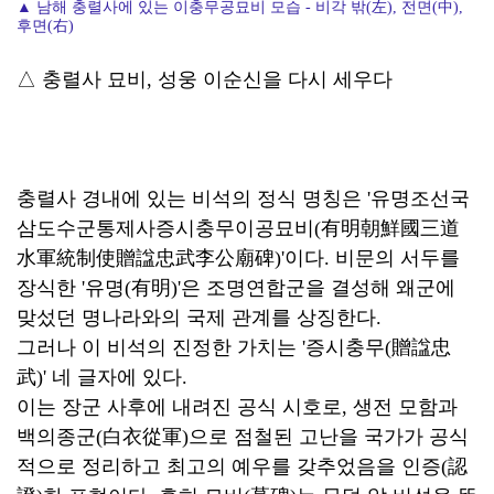
▲ 남해 충렬사에 있는 이충무공묘비 모습 - 비각 밖(左), 전면(中),
후면(右)
△ 충렬사 묘비, 성웅 이순신을 다시 세우다
충렬사 경내에 있는 비석의 정식 명칭은 '유명조선국
삼도수군통제사증시충무이공묘비(有明朝鮮國三道
水軍統制使贈諡忠武李公廟碑)'이다. 비문의 서두를
장식한 '유명(有明)'은 조명연합군을 결성해 왜군에
맞섰던 명나라와의 국제 관계를 상징한다.
그러나 이 비석의 진정한 가치는 '증시충무(贈諡忠
武)' 네 글자에 있다.
이는 장군 사후에 내려진 공식 시호로, 생전 모함과
백의종군(白衣從軍)으로 점철된 고난을 국가가 공식
적으로 정리하고 최고의 예우를 갖추었음을 인증(認