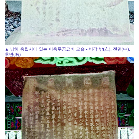
▲ 남해 충렬사에 있는 이충무공묘비 모습 - 비각 밖(左), 전면(中),
후면(右)