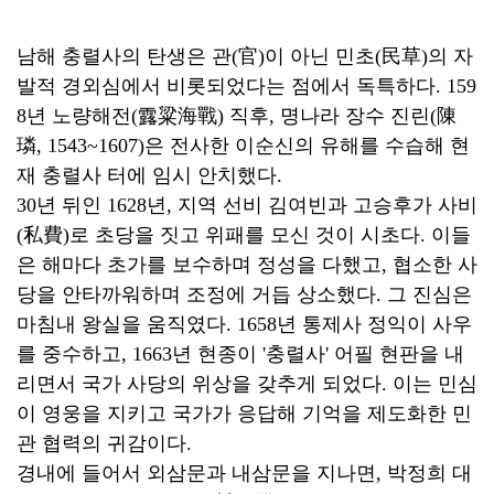
남해 충렬사의 탄생은 관(官)이 아닌 민초(民草)의 자
발적 경외심에서 비롯되었다는 점에서 독특하다. 159
8년 노량해전(露粱海戰) 직후, 명나라 장수 진린(陳
璘, 1543~1607)은 전사한 이순신의 유해를 수습해 현
재 충렬사 터에 임시 안치했다.
30년 뒤인 1628년, 지역 선비 김여빈과 고승후가 사비
(私費)로 초당을 짓고 위패를 모신 것이 시초다. 이들
은 해마다 초가를 보수하며 정성을 다했고, 협소한 사
당을 안타까워하며 조정에 거듭 상소했다. 그 진심은
마침내 왕실을 움직였다. 1658년 통제사 정익이 사우
를 중수하고, 1663년 현종이 '충렬사' 어필 현판을 내
리면서 국가 사당의 위상을 갖추게 되었다. 이는 민심
이 영웅을 지키고 국가가 응답해 기억을 제도화한 민
관 협력의 귀감이다.
경내에 들어서 외삼문과 내삼문을 지나면, 박정희 대