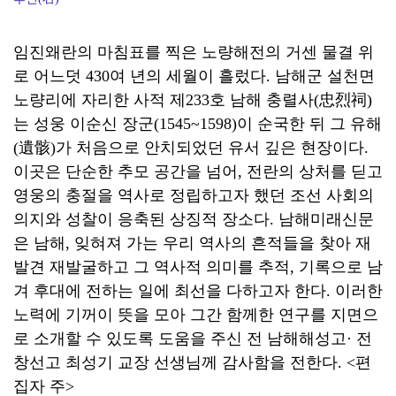
임진왜란의 마침표를 찍은 노량해전의 거센 물결 위
로 어느덧 430여 년의 세월이 흘렀다. 남해군 설천면
노량리에 자리한 사적 제233호 남해 충렬사(忠烈祠)
는 성웅 이순신 장군(1545~1598)이 순국한 뒤 그 유해
(遺骸)가 처음으로 안치되었던 유서 깊은 현장이다.
이곳은 단순한 추모 공간을 넘어, 전란의 상처를 딛고
영웅의 충절을 역사로 정립하고자 했던 조선 사회의
의지와 성찰이 응축된 상징적 장소다. 남해미래신문
은 남해, 잊혀져 가는 우리 역사의 흔적들을 찾아 재
발견 재발굴하고 그 역사적 의미를 추적, 기록으로 남
겨 후대에 전하는 일에 최선을 다하고자 한다. 이러한
노력에 기꺼이 뜻을 모아 그간 함께한 연구를 지면으
로 소개할 수 있도록 도움을 주신 전 남해해성고· 전
창선고 최성기 교장 선생님께 감사함을 전한다. <편
집자 주>