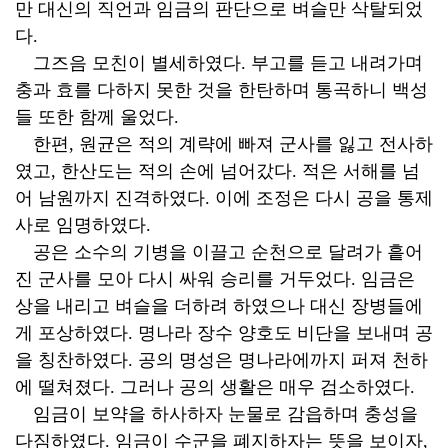
만 대신의 직언과 임금의 판단으로 벼슬만 삭탈되었
다.
그즈음 모친이 별세하였다. 부고를 듣고 내려가며
충과 효를 다하지 못한 것을 한탄하며 통곡하니 백성
들 또한 함께 울었다.
한편, 원균은 적의 계략에 빠져 군사를 잃고 전사하
였고, 한산도는 적의 손에 넘어갔다. 적은 서해를 넘
어 남원까지 진격하였다. 이에 조정은 다시 공을 통제
사로 임명하였다.
공은 소수의 기병을 이끌고 순천으로 달려가 흩어
진 군사를 모아 다시 싸워 승리를 거두었다. 임금은
상을 내리고 벼슬을 더하려 하였으나 대신 장병들에
게 포상하였다. 명나라 장수 양호도 비단을 보내며 공
을 칭찬하였다. 공의 명성은 명나라에까지 퍼져 천하
에 떨쳐졌다. 그러나 공의 생활은 매우 검소하였다.
임금이 보약을 하사하자 눈물로 감읍하며 충성을
다짐하였다. 임금이 수군을 폐지하자는 뜻을 보이자,