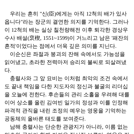
우리는 흔히 "신(臣)에게는 아직 12척의 배가 있사
옵니다"라는 장군의 결연한 의지를 기억한다. 그러나
이 12척의 배는 실상 칠천량해전 이후 퇴각한 경상우
수사 배설(裵楔, 1551~1599)이 거느리고 남은 '패잔의
흔적'이었다는 점에서 더욱 깊은 의미를 지닌다.
이순신은 좌절과 붕괴의 잔해 속에서도 가능성을
읽어냈고, 초라한 전력마저 승리의 불씨로 되살려냈
다.
충렬사와 그 앞 묘비는 이처럼 최악의 조건 속에서
도 끝내 책임을 다한 지도자의 정신과 불굴의 리더십
을 오늘에 전한다. 후손들의 관리 소홀을 우려해 대를
이어 상소를 올린 김여빈 일가의 정성과 이를 인정해
파격적 관직을 내린 조정의 예우는 영웅을 기억하는
공동체의 올바른 태도를 보여준다.
남해 충렬사는 단순한 관광지가 아니라, 이름 없는