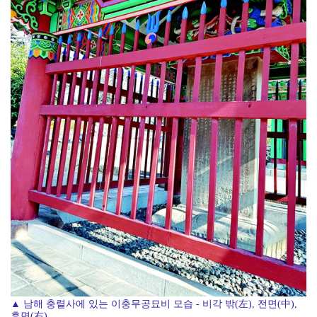
▲ 남해 충렬사에 있는 이충무공묘비 모습 - 비각 밖(左), 전면(中),
후면(右)