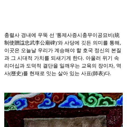
충렬사 경내에 우뚝 선 '통제사증시충무이공묘비(統
制使贈諡忠武李公廟碑)'와 사당에 깃든 의미를 통해,
이곳은 오늘날 우리가 계승해야 할 호국 정신의 본질
과 그 시대적 가치를 되새기게 한다. 아울러 위기 속
리더십과 도덕적 결단을 일깨우는 교육의 장이자, 역
사(歷史)를 현재로 잇는 살아 있는 사표(師表)다.