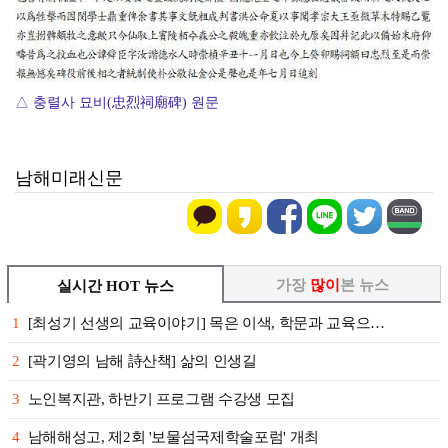
△ 충렬사 묘비(忠烈祠廟碑) 원문
남해미래신문
가장
많이
본 뉴스
실시간 HOT 뉴스
1
[최성기 선생의 교육이야기] 목은 이색, 학문과 교육으…
2
[곽기영의 남해 詩산책] 삶의 인생길
3
노인복지관, 하반기 프로그램 수강생 모집
4
남해해성고, 제2회 '보물섬국제학술포럼' 개최