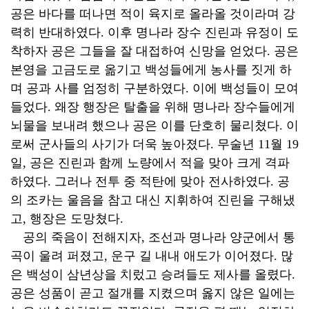
공은 바다를 떠나면 적이 육지로 올라올 것이라며 강
력히 반대하였다. 이후 명나라 장수 진린과 유정이 도
착하자 공은 그들을 잘 대접하여 신망을 얻었다. 공은
본영을 고금도로 옮기고 백성들에게 농사를 짓게 하
며 공과 사를 엄정히 구분하였다. 이에 백성들이 모여
들었다. 왜장 행장은 탈출을 위해 명나라 장수들에게
뇌물을 보내려 했으나 공은 이를 단호히 물리쳤다. 이
로써 군사들의 사기가 더욱 높아졌다. 무술년 11월 19
일, 공은 진린과 함께 노량에서 적을 맞아 크게 격파
하였다. 그러나 전투 중 적탄에 맞아 전사하였다. 공
의 조카는 울음을 참고 대신 지휘하여 진린을 구해냈
고, 행장은 도망쳤다.
공의 죽음이 전해지자, 조선과 명나라 양군에서 통
곡이 울려 퍼졌고, 운구 길 내내 애도가 이어졌다. 많
은 백성이 삼년상을 치렀고 승려들도 제사를 올렸다.
공은 성품이 곧고 절개를 지켰으며 옳지 않은 일에는