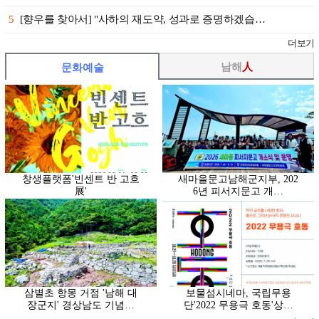
5
[향우를 찾아서] "사하의 재도약, 성과로 증명하겠습…
더보기
남해
人
문화예술
창생플랫폼'빈센트 반 고흐
새마을문고남해군지부, 202
展'
6년 피서지문고 개…
삼별초 항몽 거점 '남해 대
보물섬시네마, 국립무용
장군지' 경상남도 기념…
단'2022 무용극 호동'상…