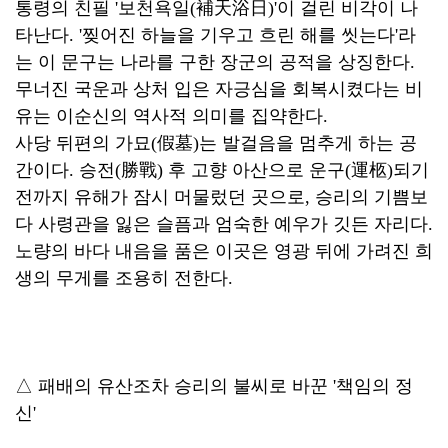
통령의 친필 '보천욕일(補天浴日)'이 걸린 비각이 나
타난다. '찢어진 하늘을 기우고 흐린 해를 씻는다'라
는 이 문구는 나라를 구한 장군의 공적을 상징한다.
무너진 국운과 상처 입은 자긍심을 회복시켰다는 비
유는 이순신의 역사적 의미를 집약한다.
사당 뒤편의 가묘(假墓)는 발걸음을 멈추게 하는 공
간이다. 승전(勝戰) 후 고향 아산으로 운구(運柩)되기
전까지 유해가 잠시 머물렀던 곳으로, 승리의 기쁨보
다 사령관을 잃은 슬픔과 엄숙한 예우가 깃든 자리다.
노량의 바다 내음을 품은 이곳은 영광 뒤에 가려진 희
생의 무게를 조용히 전한다.
△ 패배의 유산조차 승리의 불씨로 바꾼 '책임의 정
신'