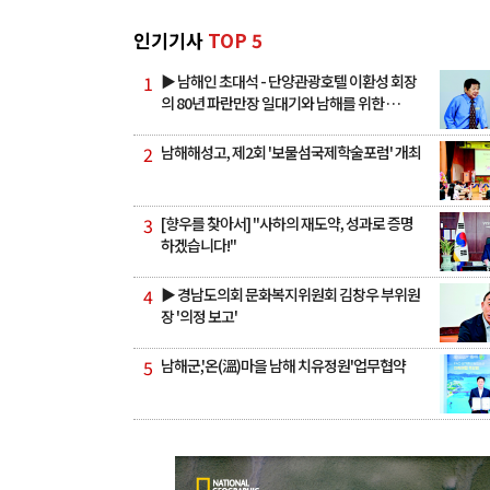
인기기사
TOP 5
1
▶ 남해인 초대석 - 단양관광호텔 이환성 회장
의 80년 파란만장 일대기와 남해를 위한 …
2
남해해성고, 제2회 '보물섬국제학술포럼' 개최
3
[향우를 찾아서] "사하의 재도약, 성과로 증명
하겠습니다!"
4
▶ 경남도의회 문화복지위원회 김창우 부위원
장 '의정 보고'
5
남해군,'온(溫)마을 남해 치유정원'업무협약