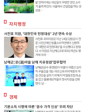
밭 언저리에는 어김없이 우렁찬 엔진 소리
가 울려 퍼진다. 서울에서 건설업을 하는 양
성호…
자치행정
서천호 의원, '대한민국 헌정대상' 2년 연속 수상
서천호 국회의원은 지난 24일 입법감시 전
문 시민단체인 법률소비자연맹이 선정하
는 '대한민국 헌정대상'을 수상했다고 밝혔
다. 서 의원은 지난해 22대 국회1차년도 평
가에 이어 …
남해군,'온(溫)마을 남해 치유정원'업무협약
남해군(군수 류경완)이 외출이 어렵고 심리
적 우울감을 겪는 어르신과 취약계층의 마
음 건강을 살피기 위해 지역 협동조합과 손
을 잡고 돌봄대상자들의 정서지원을 강화
한다. 남…
경제
기본소득 시행에 따른 '꼼수 가격 인상' 우려 차단
남해군이 농어촌 기본소득 지급 이후 불거