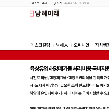
2026.07.31(금) 16:10
데스크칼럼
남해人
오피니언
자치행
육상유입 해양폐기물 처리 비용 국비지원
서천호 의원, 해양폐기물·해양오염퇴적물 관리법 개
시·도지사 해양유입 필요한 조치 완료했더라도 폐기
해양에 유입되어 수거·처리 시에는 국비지원할 수 있
현행 폐기물 해양 유입 차단 위한 국비지원근거는 있으