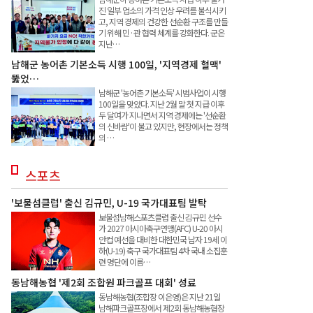
진 일부 업소의 가격 인상 우려를 불식시키
고, 지역 경제의 건강한 선순환 구조를 만들
기 위해 민·관 협력 체계를 강화한다. 군은
지난…
남해군 농어촌 기본소득 시행 100일, '지역경제 혈맥'
뚫었…
남해군 '농어촌 기본소득' 시범사업이 시행
100일을 맞았다. 지난 2월 말 첫 지급 이후
두 달여가 지나면서 지역 경제에는 '선순환
의 신바람'이 불고 있지만, 현장에서는 정책
의 …
스포츠
'보물섬클럽' 출신 김규민, U-19 국가대표팀 발탁
보물섬남해스포츠클럽 출신 김규민 선수
가 2027 아시아축구연맹(AFC) U-20 아시
안컵 예선을 대비한 대한민국 남자 19세 이
하(U-19) 축구 국가대표팀 4차 국내 소집훈
련 명단에 이름…
동남해농협 '제2회 조합원 파크골프 대회' 성료
동남해농협(조합장 이은영)은 지난 21일
남해파크골프장에서 제2회 동남해농협장