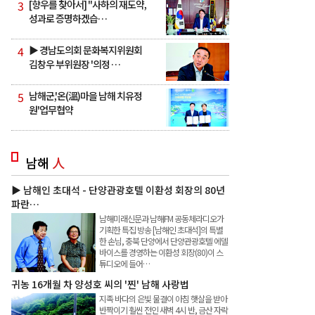
3
[향우를 찾아서] "사하의 재도약,
성과로 증명하겠습…
4
▶ 경남도의회 문화복지위원회
김창우 부위원장 '의정 …
5
남해군,'온(溫)마을 남해 치유정
원'업무협약
남해
人
▶ 남해인 초대석 - 단양관광호텔 이환성 회장의 80년
파란…
남해미래신문과 남해FM 공동체라디오가
기획한 특집 방송 [남해인 초대석]의 특별
한 손님, 충북 단양에서 단양관광호텔 에델
바이스를 경영하는 이환성 회장(80)이 스
튜디오에 들어…
귀농 16개월 차 양성호 씨의 '찐' 남해 사랑법
지족 바다의 은빛 물결이 아침 햇살을 받아
반짝이기 훨씬 전인 새벽 4시 반, 금산 자락