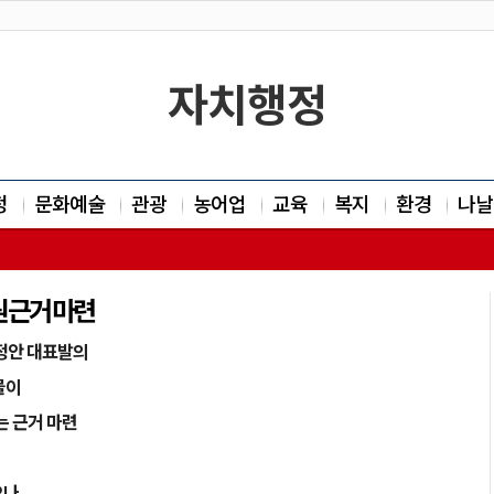
자치행정
정
문화예술
관광
농어업
교육
복지
환경
나날
 근거 마련
정안 대표발의
물이
는 근거 마련
나,