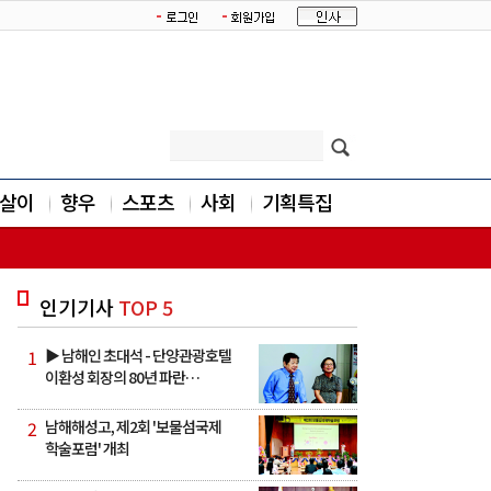
살이
향우
스포츠
사회
기획특집
인기기사
TOP 5
1
▶ 남해인 초대석 - 단양관광호텔
이환성 회장의 80년 파란…
2
남해해성고, 제2회 '보물섬국제
학술포럼' 개최