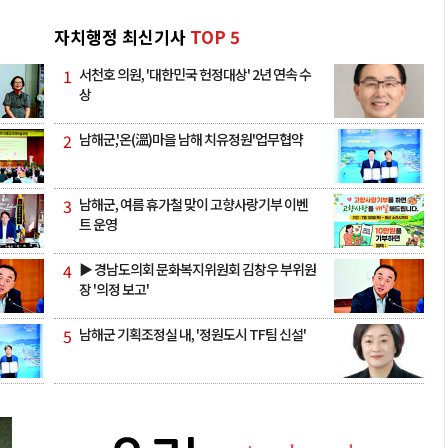
자치행정 최신기사
TOP 5
1
서천호 의원, '대한민국 헌정대상' 2년 연속 수
상
2
남해군,'온(溫)마을 남해 치유정원'업무협약
3
남해군, 여름 휴가철 맞이 고향사랑기부 이벤
트 운영
4
▶ 경남도의회 문화복지위원회 김창우 부위원
장 '의정 보고'
5
남해군 기획조정실 내, '정원도시 TF팀 신설'