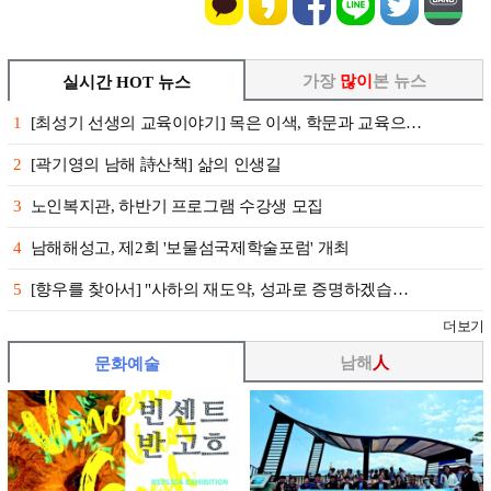
가장
많이
본 뉴스
실시간 HOT 뉴스
1
[최성기 선생의 교육이야기] 목은 이색, 학문과 교육으…
2
[곽기영의 남해 詩산책] 삶의 인생길
3
노인복지관, 하반기 프로그램 수강생 모집
4
남해해성고, 제2회 '보물섬국제학술포럼' 개최
5
[향우를 찾아서] "사하의 재도약, 성과로 증명하겠습…
더보기
남해
人
문화예술