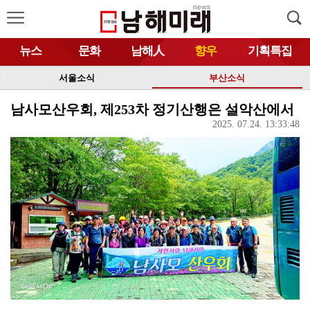
뉴스
문화
남해人
향우
기획특집
서울소식
부산소식
남사모산우회, 제253차 정기산행은 설악산에서
2025. 07.24. 13:33:48