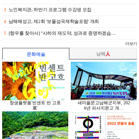
3
노인복지관, 하반기 프로그램 수강생 모집
4
남해해성고, 제2회 '보물섬국제학술포럼' 개최
5
[향우를 찾아서] "사하의 재도약, 성과로 증명하겠습…
더보기
남해
人
문화예술
창생플랫폼'빈센트 반 고흐
새마을문고남해군지부, 202
展'
6년 피서지문고 개…