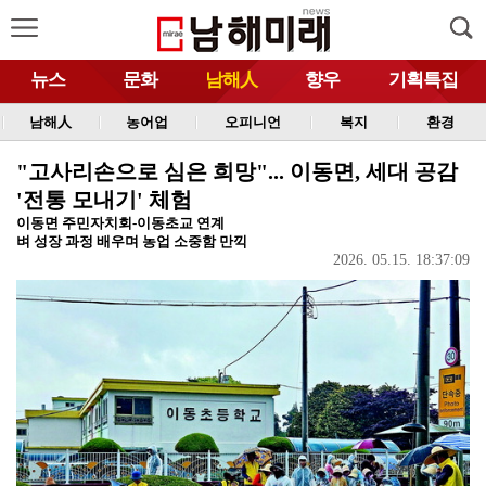
뉴스
문화
남해人
향우
기획특집
남해人
농어업
오피니언
복지
환경
"고사리손으로 심은 희망"... 이동면, 세대 공감
'전통 모내기' 체험
이동면 주민자치회-이동초교 연계
벼 성장 과정 배우며 농업 소중함 만끽
2026. 05.15. 18:37:09