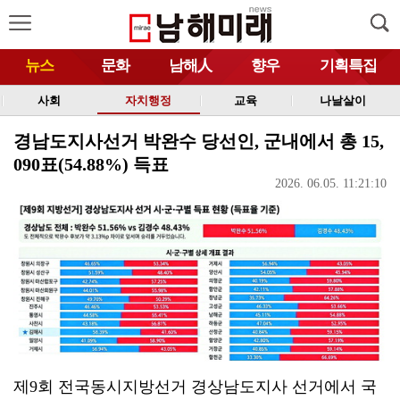
뉴스
문화
남해人
향우
기획특집
사회
자치행정
교육
나날살이
경남도지사선거 박완수 당선인, 군내에서 총 15,
090표(54.88%) 득표
2026. 06.05. 11:21:10
제9회 전국동시지방선거 경상남도지사 선거에서 국