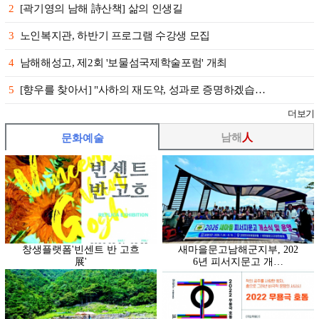
2
[곽기영의 남해 詩산책] 삶의 인생길
3
노인복지관, 하반기 프로그램 수강생 모집
4
남해해성고, 제2회 '보물섬국제학술포럼' 개최
5
[향우를 찾아서] "사하의 재도약, 성과로 증명하겠습…
더보기
남해
人
문화예술
창생플랫폼'빈센트 반 고흐
새마을문고남해군지부, 202
展'
6년 피서지문고 개…