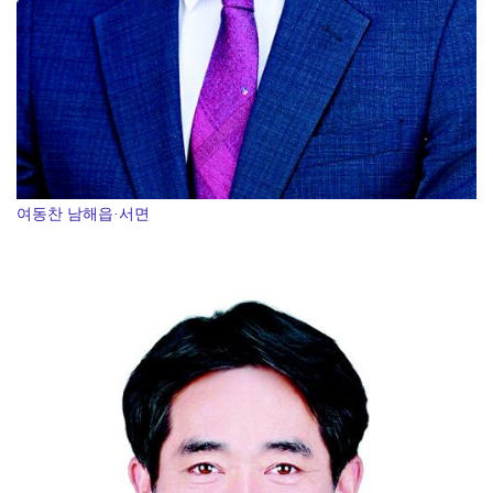
여동찬 남해읍·서면