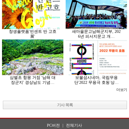
창생플랫폼'빈센트 반 고흐
새마을문고남해군지부, 202
展'
6년 피서지문고 개…
삼별초 항몽 거점 '남해 대
보물섬시네마, 국립무용
장군지' 경상남도 기념…
단'2022 무용극 호동'상…
더보기
기사 목록
PC버전
|
전체기사