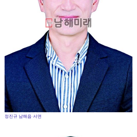
정진규 남해읍·서면