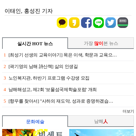
이태인, 홍성진 기자
가장
많이
본 뉴스
실시간 HOT 뉴스
1
[최성기 선생의 교육이야기] 목은 이색, 학문과 교육으…
2
[곽기영의 남해 詩산책] 삶의 인생길
3
노인복지관, 하반기 프로그램 수강생 모집
4
남해해성고, 제2회 '보물섬국제학술포럼' 개최
5
[향우를 찾아서] "사하의 재도약, 성과로 증명하겠습…
더보기
남해
人
문화예술