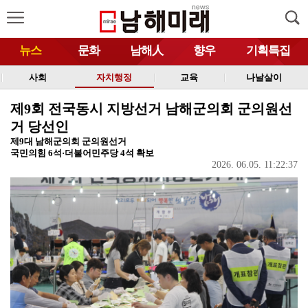
뉴스
문화
남해人
향우
기획특집
사회
자치행정
교육
나날살이
제9회 전국동시 지방선거 남해군의회 군의원선
거 당선인
제9대 남해군의회 군의원선거
국민의힘 6석·더불어민주당 4석 확보
2026. 06.05. 11:22:37