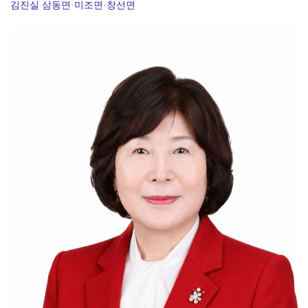
김진실 삼동면·미조면·창선면