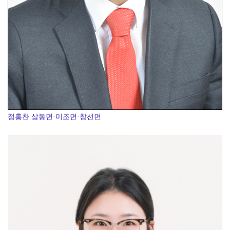
정홍찬 삼동면·미조면·창선면