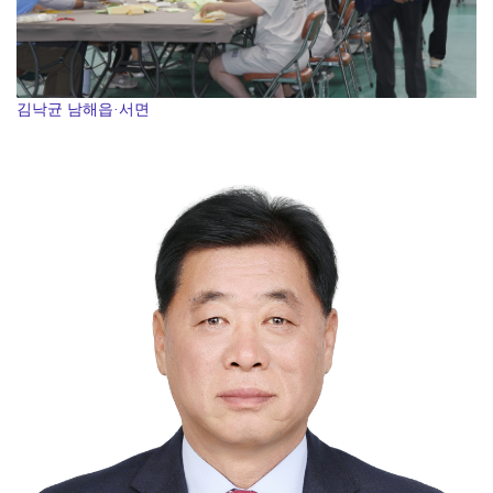
김낙균 남해읍·서면