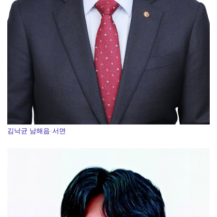
김낙균 남해읍·서면